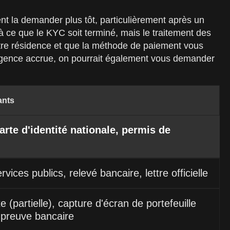
ent la demander plus tôt, particulièrement après un
'à ce que le KYC soit terminé, mais le traitement des
votre résidence et que la méthode de paiement vous
 diligence accrue, on pourrait également vous demander
ants
arte d'identité nationale, permis de
vices publics, relevé bancaire, lettre officielle
 (partielle), capture d'écran de portefeuille
 preuve bancaire