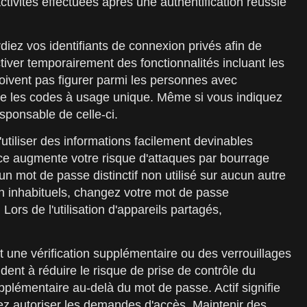
ctivités effectuées après une authentification réussie
ez vos identifiants de connexion privés afin de
tiver temporairement des fonctionnalités incluant les
 doivent pas figurer parmi les personnes avec
me les codes à usage unique. Même si vous indiquez
esponsable de celle-ci.
tiliser des informations facilement devinables
ice augmente votre risque d'attaques par bourrage
n mot de passe distinctif non utilisé sur aucun autre
n inhabituels, changez votre mot de passe
rs de l'utilisation d'appareils partagés,
une vérification supplémentaire ou des verrouillages
ident à réduire le risque de prise de contrôle du
upplémentaire au-delà du mot de passe. Actif signifie
vez autoriser les demandes d'accès. Maintenir des