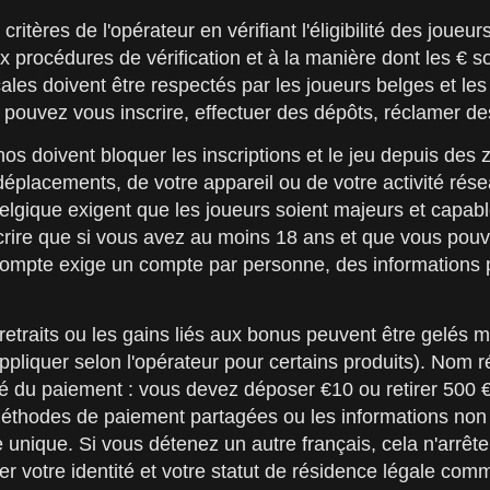
ritères de l'opérateur en vérifiant l'éligibilité des joue
procédures de vérification et à la manière dont les € sont 
les doivent être respectés par les joueurs belges et les t
 pouvez vous inscrire, effectuer des dépôts, réclamer de
os doivent bloquer les inscriptions et le jeu depuis des
déplacements, de votre appareil ou de votre activité ré
Belgique exigent que les joueurs soient majeurs et capab
crire que si vous avez au moins 18 ans et que vous pouve
compte exige un compte par personne, des informations pe
es retraits ou les gains liés aux bonus peuvent être gelé
appliquer selon l'opérateur pour certains produits). Nom 
riété du paiement : vous devez déposer €10 ou retirer 500
éthodes de paiement partagées ou les informations non 
 unique. Si vous détenez un autre français, cela n'arrête
er votre identité et votre statut de résidence légale c