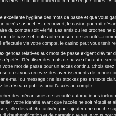
s êtes le titulaire officiel du compte et que toutes les a
 excellente hygiène des mots de passe et que vous gardi
un accès suspect est découvert, le casino pourrait désac
iétaire du compte soit vérifié. Les amis ou les proches ne
otre mot de passe et toute autre mesure de sécurité—com
vité effectuée via votre compte, le casino peut vous tenir r
igences relatives aux mots de passe exigent d'éviter d'u
fs répétés. Réutiliser des mots de passe d'un autre serv
er votre mot de passe pour un accès continu. Choisissez u
osé ou si vous recevez des avertissements de connexio
e-mail ou message ; ne les stockez pas en texte clair. Lo
z les réseaux publics pour l'accès au compte.
cher des mécanismes de sécurité automatiques incluant 
ifier votre identité avant que l'accès ne soit rétabli et a
osée, elle devrait être activée pour ajouter une couche s
util d'authentification et de garantir que seule vous pou