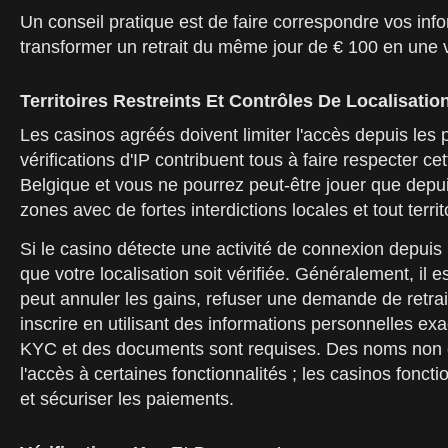
Un conseil pratique est de faire correspondre vos inf
transformer un retrait du même jour de € 100 en une v
Territoires Restreints Et Contrôles De Localisatio
Les casinos agréés doivent limiter l'accès depuis les p
vérifications d'IP contribuent tous à faire respecter c
Belgique et vous ne pourrez peut-être jouer que depuis
zones avec de fortes interdictions locales et tout terri
Si le casino détecte une activité de connexion depuis u
que votre localisation soit vérifiée. Généralement, il 
peut annuler les gains, refuser une demande de retra
inscrire en utilisant des informations personnelles ex
KYC et des documents sont requises. Des noms non co
l'accès à certaines fonctionnalités ; les casinos fonc
et sécuriser les paiements.