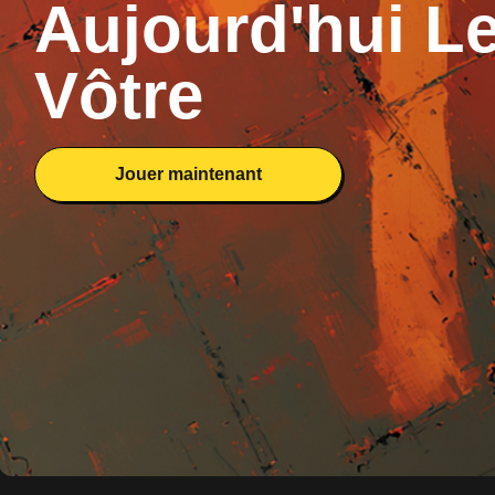
Aujourd'hui L
Vôtre
Jouer maintenant